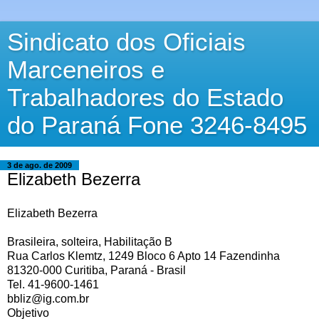
Sindicato dos Oficiais
Marceneiros e
Trabalhadores do Estado
do Paraná Fone 3246-8495
3 de ago. de 2009
Elizabeth Bezerra
Elizabeth Bezerra
Brasileira, solteira, Habilitação B
Rua Carlos Klemtz, 1249 Bloco 6 Apto 14 Fazendinha
81320-000 Curitiba, Paraná - Brasil
Tel. 41-9600-1461
bbliz@ig.com.br
Objetivo