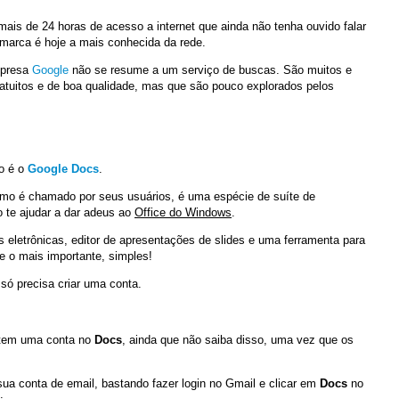
ais de 24 horas de acesso a internet que ainda não tenha ouvido falar
 marca
é hoje a mais conhecida da rede.
mpresa
Google
não se resume a um serviço de buscas. São muitos e
atuitos e de boa qualidade, mas que são pouco explorados pelos
o é o
Google Docs
.
o é chamado por seus usuários, é uma espécie de suíte de
o te ajudar a dar adeus ao
Office do Windows
.
as eletrônicas, editor de apresentações de slides e uma ferramenta para
e o mais importante, simples!
só precisa criar uma conta.
tem uma conta no
Docs
, ainda que não saiba disso, uma vez que os
sua conta de email, bastando fazer login no Gmail e clicar em
Docs
no