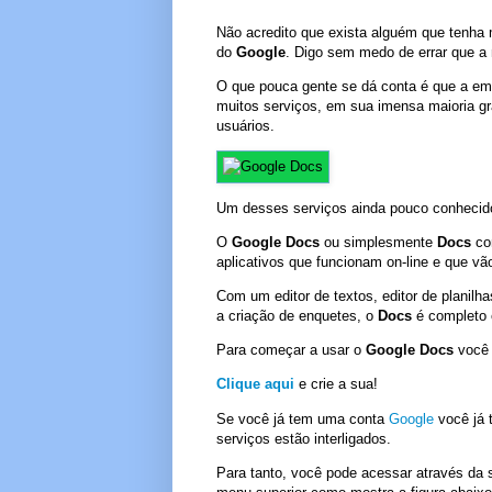
Não acredito que exista alguém que tenha m
do
Google
. Digo sem medo de errar que a
O que pouca gente se dá conta é que a e
muitos serviços, em sua imensa maioria gr
usuários.
Um desses serviços ainda pouco conhecid
O
Google Docs
ou simplesmente
Docs
com
aplicativos que funcionam on-line e que vã
Com um editor de textos, editor de planilh
a criação de enquetes, o
Docs
é completo 
Para começar a usar o
Google Docs
você 
Clique aqui
e crie a sua!
Se você já tem uma conta
Google
você já 
serviços estão interligados.
Para tanto, você pode acessar
através da 