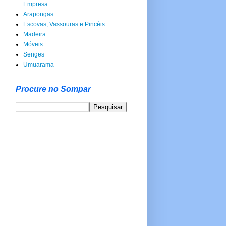
Empresa
Arapongas
Escovas, Vassouras e Pincéis
Madeira
Móveis
Senges
Umuarama
Procure no Sompar