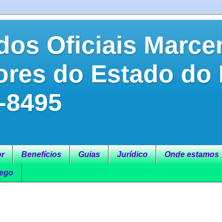
dos Oficiais Marce
ores do Estado do
-8495
r
Benefícios
Guias
Jurídico
Onde estamos
ego