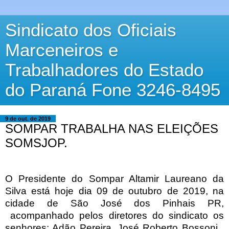
Sindicato dos Oficiais
Marceneiros e
Trabalhadores do Estado
do Paraná Fone 3246-8495
9 de out. de 2019
SOMPAR TRABALHA NAS ELEIÇÕES
SOMSJOP.
O Presidente do Sompar Altamir Laureano da
Silva está hoje dia 09 de outubro de 2019, na
cidade de São José dos Pinhais PR,
acompanhado pelos diretores do sindicato os
senhores: Adão Pereira ,José Roberto Bossoni