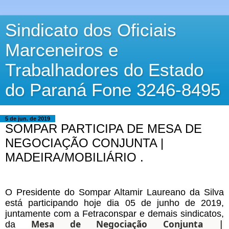
Sindicato dos Oficiais
Marceneiros e
Trabalhadores do Estado
do Paraná Fone 3246-8495
5 de jun. de 2019
SOMPAR PARTICIPA DE MESA DE
NEGOCIAÇÃO CONJUNTA |
MADEIRA/MOBILIÁRIO .
O Presidente do Sompar Altamir Laureano da Silva
está participando hoje dia 05 de junho de 2019,
juntamente com a Fetraconspar e demais sindicatos,
Mesa de Negociação Conjunta |
da