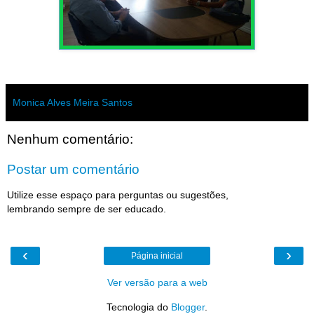
Monica Alves Meira Santos
Nenhum comentário:
Postar um comentário
Utilize esse espaço para perguntas ou sugestões,
lembrando sempre de ser educado.
‹
›
Página inicial
Ver versão para a web
Tecnologia do
Blogger
.