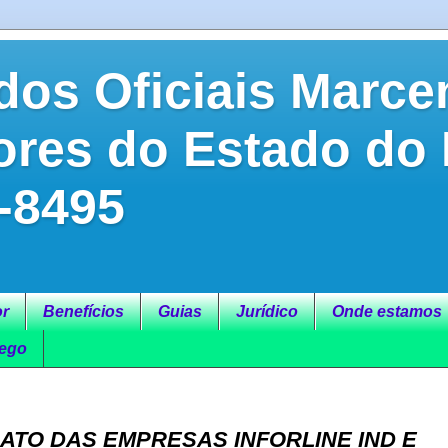
dos Oficiais Marce
ores do Estado do
-8495
r
Benefícios
Guias
Jurídico
Onde estamos
ego
ATO DAS EMPRESAS INFORLINE IND E