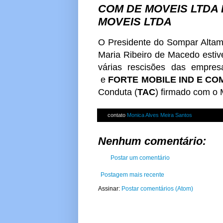
COM DE MOVEIS LTDA 
MOVEIS LTDA
O Presidente do Sompar Altami
Maria Ribeiro de Macedo esti
várias rescisões das empre
e
FORTE MOBILE IND E CO
Conduta (
TAC
) firmado com o M
contato
Monica Alves Meira Santos
Nenhum comentário:
Postar um comentário
Postagem mais recente
Assinar:
Postar comentários (Atom)