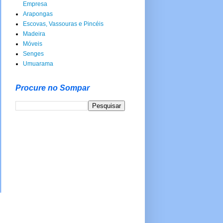
Empresa
Arapongas
Escovas, Vassouras e Pincéis
Madeira
Móveis
Senges
Umuarama
Procure no Sompar