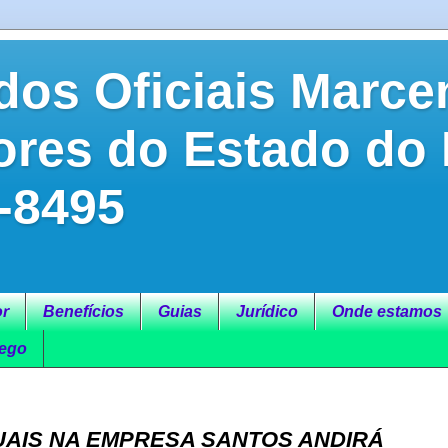
dos Oficiais Marce
ores do Estado do
-8495
r
Benefícios
Guias
Jurídico
Onde estamos
ego
AIS NA EMPRESA SANTOS ANDIRÁ