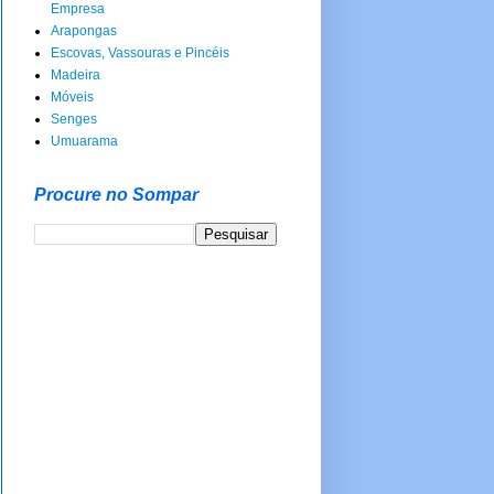
Empresa
Arapongas
Escovas, Vassouras e Pincéis
Madeira
Móveis
Senges
Umuarama
Procure no Sompar