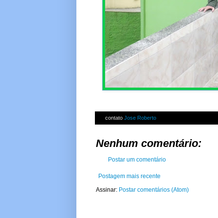
contato
Jose Roberto
Nenhum comentário:
Postar um comentário
Postagem mais recente
Assinar:
Postar comentários (Atom)