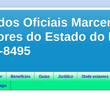
dos Oficiais Marce
ores do Estado do
-8495
r
Benefícios
Guias
Jurídico
Onde estamos
ego