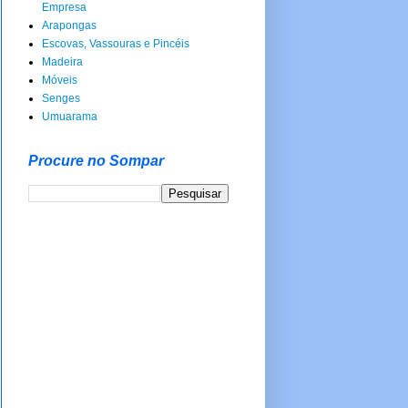
Empresa
Arapongas
Escovas, Vassouras e Pincéis
Madeira
Móveis
Senges
Umuarama
Procure no Sompar