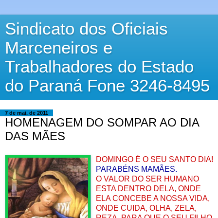
Sindicato dos Oficiais
Marceneiros e
Trabalhadores do Estado
do Paraná Fone 3246-8495
7 de mai. de 2011
HOMENAGEM DO SOMPAR AO DIA
DAS MÃES
DOMINGO É O SEU SANTO DIA!
PARABÉNS MAMÃES.
O VALOR DO SER HUMANO
ESTA DENTRO DELA, ONDE
ELA CONCEBE A NOSSA VIDA,
ONDE CUIDA, OLHA, ZELA,
REZA, PARA QUE O SEU FILHO