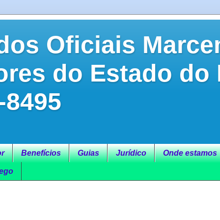
dos Oficiais Marce
ores do Estado do
-8495
r
Benefícios
Guias
Jurídico
Onde estamos
ego