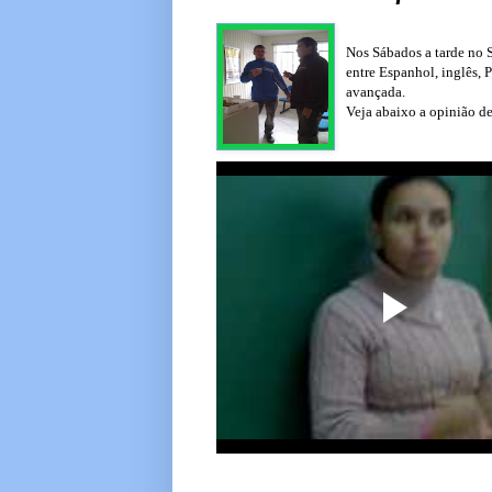
Nos Sábados a tarde no S
entre Espanhol, inglês, 
avançada.
Veja abaixo a opinião de