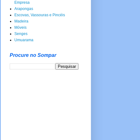
Empresa
Arapongas
Escovas, Vassouras e Pincéis
Madeira
Móveis
Senges
Umuarama
Procure no Sompar