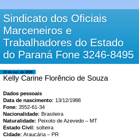
Sindicato dos Oficiais
Marceneiros e
Trabalhadores do Estado
do Paraná Fone 3246-8495
19 de out. de 2009
Kelly Carine Florêncio de Souza
Dados pessoais
Data de nascimento:
13/12/1988
Fone:
3552-61-34
Nacionalidade:
Brasileira
Naturalidade:
Peixoto de Azevedo – MT
Estado Civil:
solteira
Cidade:
Araucária – PR