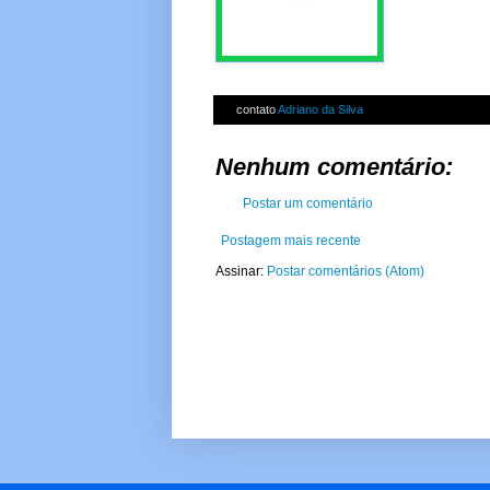
contato
Adriano da Silva
Nenhum comentário:
Postar um comentário
Postagem mais recente
Assinar:
Postar comentários (Atom)