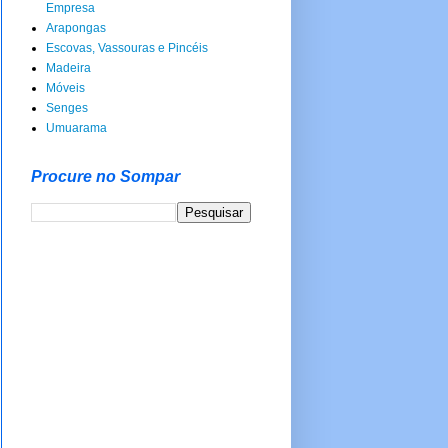
Empresa
Arapongas
Escovas, Vassouras e Pincéis
Madeira
Móveis
Senges
Umuarama
Procure no Sompar