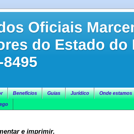
dos Oficiais Marce
ores do Estado do
-8495
r
Benefícios
Guias
Jurídico
Onde estamos
ego
entar e imprimir.