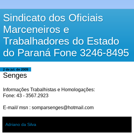
Sindicato dos Oficiais
Marceneiros e
Trabalhadores do Estado
do Paraná Fone 3246-8495
2 de jul. de 2009
Senges
Informações Trabalhistas e Homologações:
Fone: 43 - 3567.2923
E-mail/ msn : somparsenges@hotmail.com
Adriano da Silva