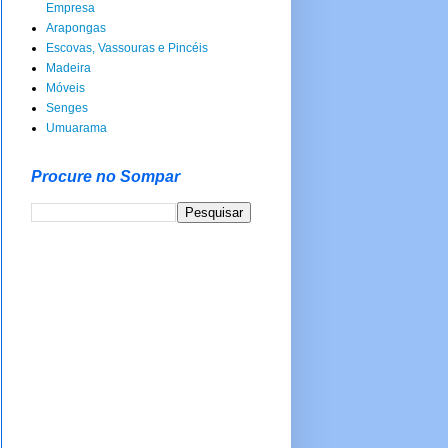
Empresa
Arapongas
Escovas, Vassouras e Pincéis
Madeira
Móveis
Senges
Umuarama
Procure no Sompar