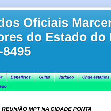
dos Oficiais Marce
ores do Estado do
-8495
r
Benefícios
Guias
Jurídico
Onde estamos
ego
 REUNIÃO MPT NA CIDADE PONTA