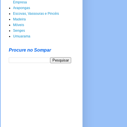
Empresa
Arapongas
Escovas, Vassouras e Pincéis
Madeira
Móveis
Senges
Umuarama
Procure no Sompar