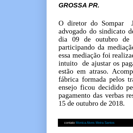
GROSSA PR.
O diretor do Sompar J
advogado do sindicato d
dia 09 de outubro de
participando da mediaç
essa mediação foi realiz
intuito de ajustar os pag
estão em atraso. Acomp
fábrica formada pelos t
ensejo ficou decidido p
pagamento das verbas resc
15 de outubro de 2018.
contato
Monica Alves Meira Santos