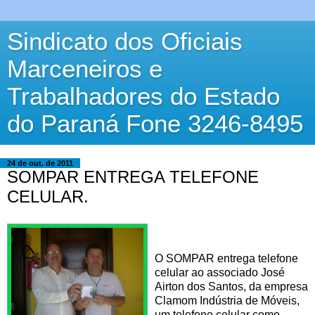
Sindicato dos Oficiais
Marceneiros e
Trabalhadores do Estado
do Paraná Fone 3246-8495
24 de out. de 2011
SOMPAR ENTREGA TELEFONE
CELULAR.
O SOMPAR entrega telefone
celular ao associado José
Airton dos Santos, da empresa
Clamom Indústria de Móveis,
um telefone celular como