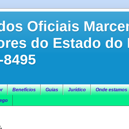
dos Oficiais Marce
ores do Estado do
-8495
r
Benefícios
Guias
Jurídico
Onde estamos
ego
.