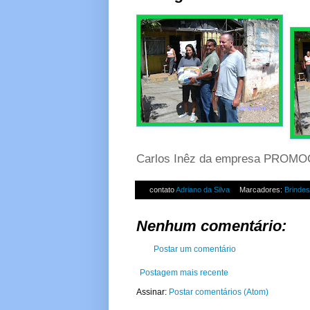
Carlos Inêz da empresa PROM
contato
Adriano da Silva
Marcadores:
Brindes
Nenhum comentário:
Postar um comentário
Postagem mais recente
Assinar:
Postar comentários (Atom)