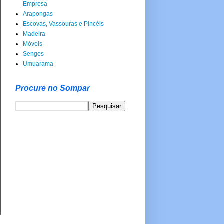
Empresa
Arapongas
Escovas, Vassouras e Pincéis
Madeira
Móveis
Senges
Umuarama
Procure no Sompar