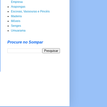
Empresa
Arapongas
Escovas, Vassouras e Pincéis
Madeira
Móveis
Senges
Umuarama
Procure no Sompar