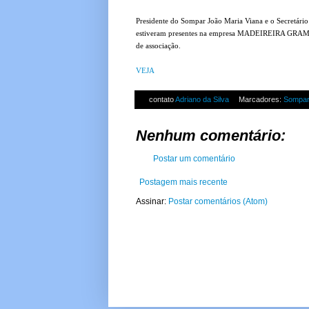
Presidente do Sompar João Maria Viana e o Secretário
estiveram presentes na empresa MADEIREIRA GRAM
de associação.
VEJA
contato
Adriano da Silva
Marcadores:
Sompa
Nenhum comentário:
Postar um comentário
Postagem mais recente
Assinar:
Postar comentários (Atom)