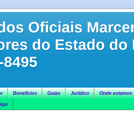
dos Oficiais Marce
ores do Estado do
-8495
r
Benefícios
Guias
Jurídico
Onde estamos
ego