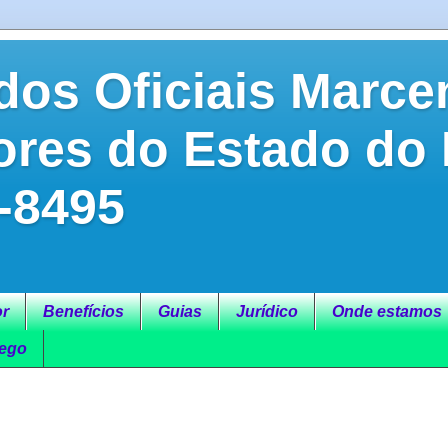
dos Oficiais Marce
ores do Estado do
-8495
r
Benefícios
Guias
Jurídico
Onde estamos
ego