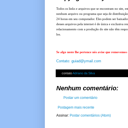
Todos os links e arquivos que se encontram no site,
nenhum arquivo ou programa que seja de distribuição
24 horas em seu computador. Eles podem ser baixados
desses arquivos pela internet é de única e exclusiva 
relacionamento com a produção do site não têm respons
los.
Se algo neste lhe pertence nós avise que removemos 
Contato: guiad@ymail.com
contato
Adriano da Silva
Nenhum comentário:
Postar um comentário
Postagem mais recente
Assinar:
Postar comentários (Atom)