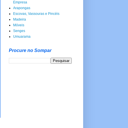
Empresa
Arapongas
Escovas, Vassouras e Pincéis
Madeira
Móveis
Senges
Umuarama
Procure no Sompar