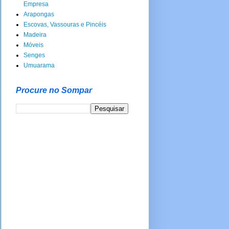
Empresa
Arapongas
Escovas, Vassouras e Pincéis
Madeira
Móveis
Senges
Umuarama
Procure no Sompar