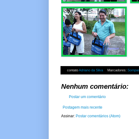
contato
Adriano da Silva
Marcadores:
Sompa
Nenhum comentário:
Postar um comentário
Postagem mais recente
Assinar:
Postar comentários (Atom)