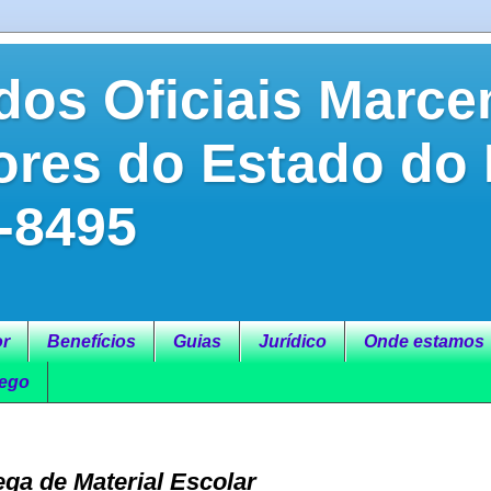
dos Oficiais Marce
ores do Estado do
-8495
r
Benefícios
Guias
Jurídico
Onde estamos
ego
ega de Material Escolar